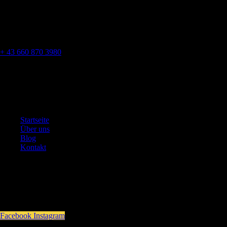
Parkbadstrasse 6 2460 Bruck an der Leitha, Austria
hantakhockey@gmail.com
+ 43 660 870 3980
Webseiten
Startseite
Über uns
Blog
Kontakt
Folgen Sie uns
Facebook
Instagram