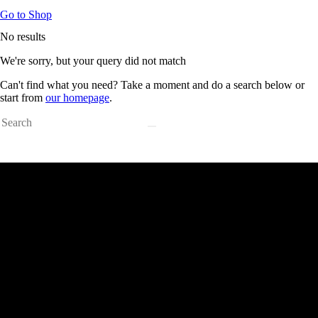
Go to Shop
No results
We're sorry, but your query did not match
Can't find what you need? Take a moment and do a search below or
start from
our homepage
.
Entdecke dein Potenzial auf dem Eis mit der Lions
Hockey Academy.
Vielen Dank, dass Sie die Lions Hockey Academy besucht haben. Wir
freuen uns darauf, Sie auf dem Eis zu sehen!
Kontakt