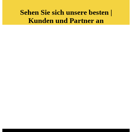
Sehen Sie sich unsere besten |
Kunden und Partner an
abspielen
Entdecke dein Potenzial auf dem Eis mit der