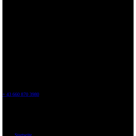
Lions Hockey Academy.
Vielen Dank, dass Sie die Lions Hockey Academy besucht haben.
Wir freuen uns darauf, Sie auf dem Eis zu sehen!
Kontakt
Parkbadstrasse 6 2460 Bruck an der Leitha, Austria
hantakhockey@gmail.com
+ 43 660 870 3980
Webseiten
Startseite