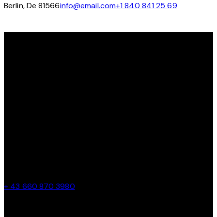
Berlin, De 81566
info@email.com
+1 840 841 25 69
ENTDECKE DEIN POTENZIAL AUF DEM EIS MIT DER LIONS
HOCKEY ACADEMY.
Vielen Dank, dass Sie die Lions Hockey Academy besucht
haben. Wir freuen uns darauf, Sie auf dem Eis zu sehen!
KONTAKT
Parkbadstrasse 6 2460 Bruck an der Leitha, Austria
hantakhockey@gmail.com
+ 43 660 870 3980