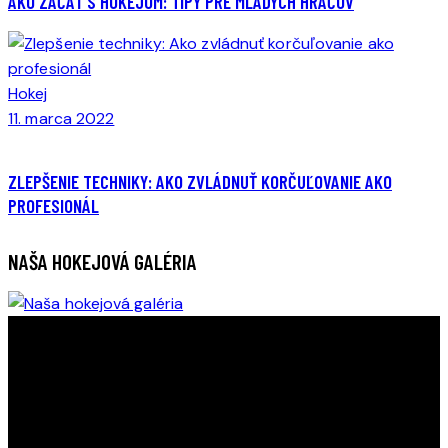
AKO ZAČAŤ S HOKEJOM: TIPY PRE MLADÝCH HRÁČOV
Hokej
11. marca 2022
ZLEPŠENIE TECHNIKY: AKO ZVLÁDNUŤ KORČUĽOVANIE AKO
PROFESIONÁL
NAŠA HOKEJOVÁ GALÉRIA
ENTDECKE DEIN POTENZIAL AUF DEM EIS MIT DER LIONS
HOCKEY ACADEMY.
Vielen Dank, dass Sie die Lions Hockey Academy
besucht haben. Wir freuen uns darauf, Sie auf dem Eis