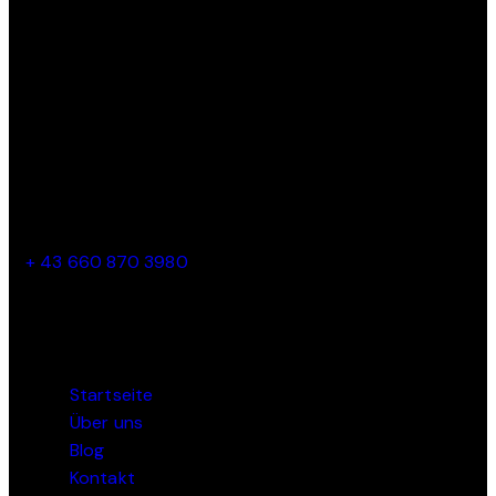
zu sehen!
KONTAKT
Parkbadstrasse 6 2460 Bruck an der Leitha, Austria
hantakhockey@gmail.com
+ 43 660 870 3980
WEBSEITEN
Startseite
Über uns
Blog
Kontakt